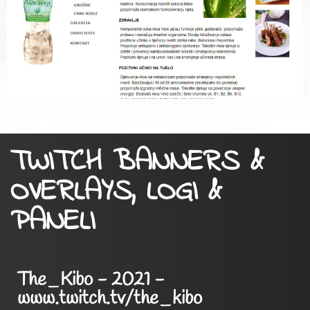
TWITCH BANNERS &
OVERLAYS, LOGI &
PANELI
The_Kibo - 2021 -
www.twitch.tv/the_kibo