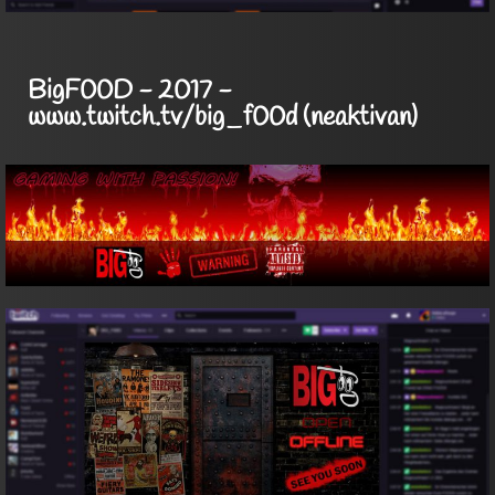
BigF00D - 2017 -
www.twitch.tv/big_f00d (neaktivan)